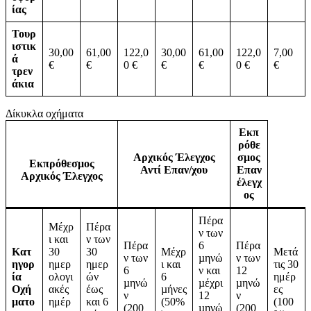
ίας
Τουρ
ιστικ
30,00
61,00
122,0
30,00
61,00
122,0
7,00
ά
€
€
0 €
€
€
0 €
€
τρεν
άκια
Δίκυκλα οχήματα
Εκπ
ρόθε
Αρχικός Έλεγχος
σμος
Εκπρόθεσμος
Αντί Επαν/χου
Επαν
Αρχικός Έλεγχος
έλεγχ
ος
Πέρα
Μέχρ
Πέρα
ν των
ι και
ν των
Πέρα
6
Πέρα
Κατ
30
30
Μέχρ
Μετά
ν των
µηνώ
ν των
ηγορ
ημερ
ημερ
ι και
τις 30
6
ν και
12
ία
ολογι
ών
6
ημέρ
µηνώ
µέχρι
µηνώ
Οχή
ακές
έως
µήνες
ες
ν
12
ν
ματο
ημέρ
και 6
(50%
(100
(200
µηνώ
(200