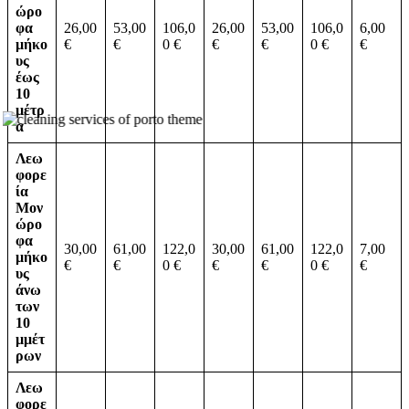
ώρο
φα
26,00
53,00
106,0
26,00
53,00
106,0
6,00
µήκο
€
€
0 €
€
€
0 €
€
υς
έως
10
µέτρ
α
Λεω
φορε
ία
Μον
ώρο
φα
30,00
61,00
122,0
30,00
61,00
122,0
7,00
µήκο
€
€
0 €
€
€
0 €
€
υς
άνω
των
10
µμέτ
ρων
Λεω
φορε