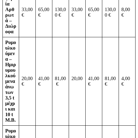
ία
Αρθ
33,00
65,00
130,0
33,00
65,00
130,0
8,00
ρωτ
€
€
0 €
€
€
0 €
€
ά –
Διώρ
οφα
Ρυµο
υλκο
ύµεν
α –
Ηµιρ
υµου
λκού
20,00
41,00
81,00
20,00
41,00
81,00
4,00
µενα
€
€
€
€
€
€
άνω
των
3,5 t
μέχρ
ι και
10 t
Μ.Β.
Ρυµο
υλκο