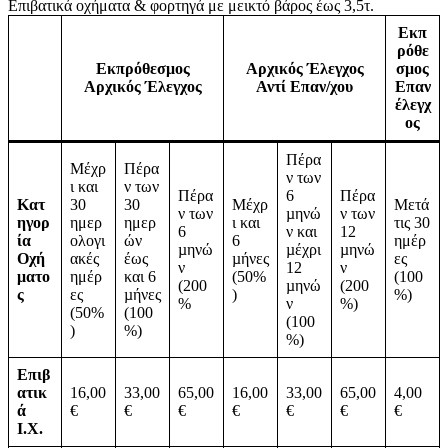
Επιβατικά οχήματα & φορτηγά με μεικτό βάρος έως 3,5τ.
Εκπ
ρόθε
Εκπρόθεσμος
Αρχικός Έλεγχος
σμος
Αρχικός Έλεγχος
Αντί Επαν/χου
Επαν
έλεγχ
ος
Πέρα
Μέχρ
Πέρα
ν των
ι και
ν των
Πέρα
6
Πέρα
Κατ
30
30
Μέχρ
Μετά
ν των
µηνώ
ν των
ηγορ
ημερ
ημερ
ι και
τις 30
6
ν και
12
ία
ολογι
ών
6
ημέρ
µηνώ
µέχρι
µηνώ
Οχή
ακές
έως
µήνες
ες
ν
12
ν
ματο
ημέρ
και 6
(50%
(100
(200
µηνώ
(200
ς
ες
µήνες
)
%)
%
ν
%)
(50%
(100
(100
)
%)
%)
Επιβ
ατικ
16,00
33,00
65,00
16,00
33,00
65,00
4,00
ά
€
€
€
€
€
€
€
Ι.Χ.