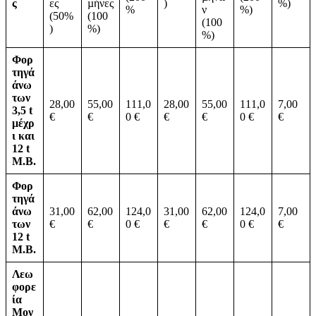
ς
ες
µήνες
)
%)
%
ν
%)
(50%
(100
(100
)
%)
%)
Φορ
τηγά
άνω
των
28,00
55,00
111,0
28,00
55,00
111,0
7,00
3,5 t
€
€
0 €
€
€
0 €
€
μέχρ
ι και
12 t
Μ.Β.
Φορ
τηγά
άνω
31,00
62,00
124,0
31,00
62,00
124,0
7,00
των
€
€
0 €
€
€
0 €
€
12 t
Μ.Β.
Λεω
φορε
ία
Μον