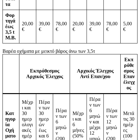
τα
Φορ
τηγά
20,00
39,00
78,00
20,00
39,00
78,00
5,00
έως
€
€
€
€
€
€
€
3,5 t
Μ.Β.
Βαρέα οχήματα με μεικτό βάρος άνω των 3,5τ
Εκπ
ρόθε
Εκπρόθεσμος
Αρχικός Έλεγχος
σμος
Αρχικός Έλεγχος
Αντί Επαν/χου
Επαν
έλεγχ
ος
Πέρα
Μέχρ
Πέρα
ν των
ι και
ν των
Πέρα
6
Πέρα
Κατ
30
30
Μέχρ
Μετά
ν των
µηνώ
ν των
ηγορ
ημερ
ημερ
ι και
τις 30
6
ν και
12
ία
ολογι
ών
6
ημέρ
µηνώ
µέχρι
µηνώ
Οχή
ακές
έως
µήνες
ες
ν
12
ν
ματο
ημέρ
και 6
(50%
(100
(200
µηνώ
(200