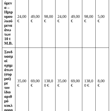
ύµεν
α –
Ηµιρ
υµου
24,00
49,00
98,00
24,00
49,00
98,00
5,00
λκού
€
€
€
€
€
€
€
µενα
άνω
των
10 t
Μ.Β.
Συνδ
υασµ
οί
οχηµ
άτων
(συρ
µοί)
35,00
69,00
138,0
35,00
69,00
138,0
8,00
µε
€
€
0 €
€
€
0 €
€
τον
ίδιο
αριθ
µό
κυκλ
οφορ