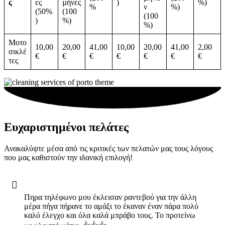
ς
ες
µήνες
)
%)
%
ν
%)
(50%
(100
(100
)
%)
%)
Μοτο
10,00
20,00
41,00
10,00
20,00
41,00
2,00
σικλέ
€
€
€
€
€
€
€
τες
Ευχαριστημένοι πελάτες
Ανακαλύψτε μέσα από τις κριτικές των πελατών μας τους λόγους
που μας καθιστούν την ιδανική επιλογή!
Πηρα τηλέφωνο μου έκλεισαν ραντεβού για την άλλη
μέρα πήγα πήρανε το αμάξι το έκαναν έναν πάρα πολύ
καλό έλεγχο και όλα καλά μπράβο τους. Το προτείνω