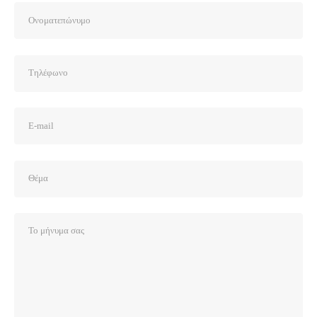
Διεύθυνση
Διασταύρωση Δοξάτου-Φτελιάς