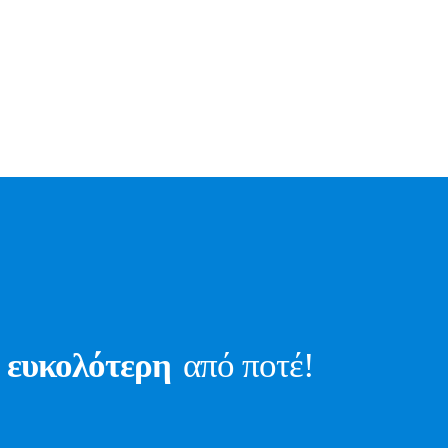
ωνία
Υπηρεσίες
Π
Επιβατικό
Π
ΑΛΕΣΤΕ ΜΑΣ
521 067444
ΜΟΤΟ
B
Προμήθεια Παραβόλου
Ε
Ειδικές Προσφορές
ΛΕΙΣΤΕ ΡΑΝΤΕΒΟΥ
VIEW MORE
ι
ευκολότερη
από ποτέ!