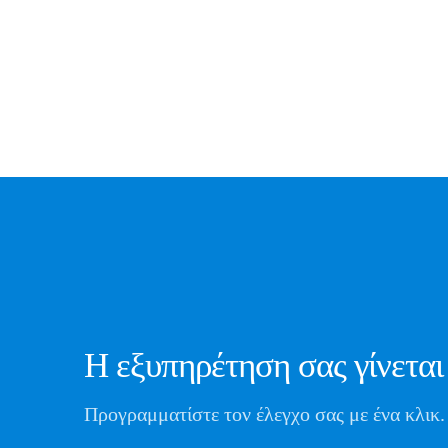
Διεύθυνση
Επικοιν
Διασταύρωση Δοξάτου-Φτελιάς
Κ
2
Email
Κ
ikteodra@yahoo.gr
Η εξυπηρέτηση σας γίνετα
Προγραμματίστε τον έλεγχο σας με ένα κλικ.