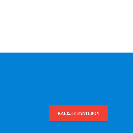
λοήγηση
Ακολουθήστε μας
οιοί Είμαστε
log
πικοινωνία
ΚΛΕΙΣΤΕ ΡΑΝΤΕΒΟΥ